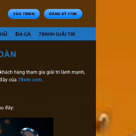
VÀO 78WIN
ĐĂNG KÝ +78K
 HŨ
ĐÁ GÀ
78WIN GIẢI TRÍ
TOÀN
khách hàng tham gia giải trí lành mạnh,
i đây của
78win com
.
au đây: