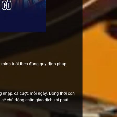
g minh tuổi theo đúng quy định pháp
ăng nhập, cá cược mỗi ngày. Đồng thời còn
à sẽ chủ động chặn giao dịch khi phát