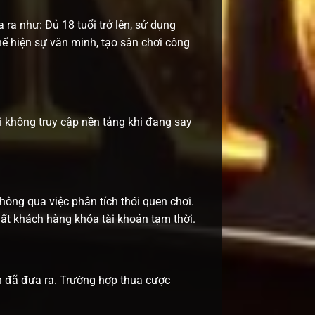
ra như: Đủ 18 tuổi trở lên, sử dụng
hể hiện sự văn minh, tạo sân chơi công
i không truy cập nền tảng khi đang say
ông qua việc phân tích thói quen chơi.
uất khách hàng khóa tài khoản tạm thời.
n đã đưa ra. Trường hợp thua cược