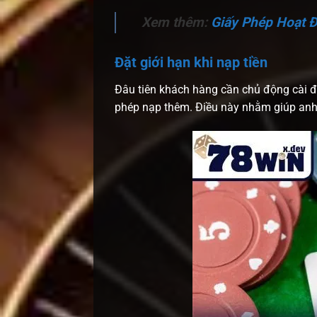
Xem thêm:
Giấy Phép Hoạt 
Đặt giới hạn khi nạp tiền
Đâu tiên khách hàng cần chủ động cài đ
phép nạp thêm. Điều này nhằm giúp anh e