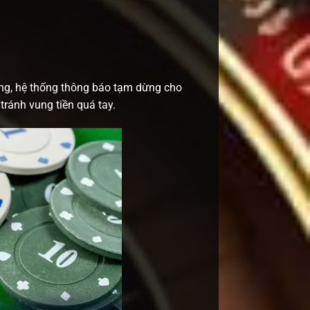
ỡng, hệ thống thông báo tạm dừng cho
ránh vung tiền quá tay.