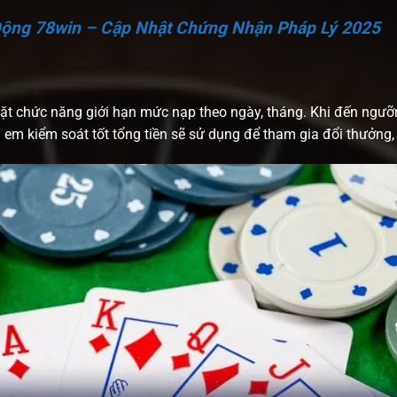
Động 78win – Cập Nhật Chứng Nhận Pháp Lý 2025
ặt chức năng giới hạn mức nạp theo ngày, tháng. Khi đến ngư
m kiểm soát tốt tổng tiền sẽ sử dụng để tham gia đổi thưởng, t