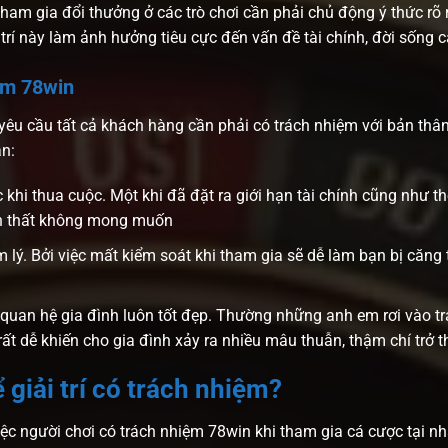
tham gia đổi thưởng ở các trò chơi cần phải chủ động ý thức rõ
trí này làm ảnh hưởng tiêu cực đến vấn đề tài chính, đời sống 
iệm 78win
êu cầu tất cả khách hàng cần phải có trách nhiệm với bản thân 
ạn:
c khi thua cuộc. Một khi đã đặt ra giới hạn tài chính cũng như 
tổn thất không mong muốn
lý. Bởi việc mất kiểm soát khi tham gia sẽ dễ làm bạn bị căng t
 quan hệ gia đình luôn tốt đẹp. Thường những anh em rơi vào t
rất dễ khiến cho gia đình xảy ra nhiều mâu thuẫn, thậm chí trở t
 giải trí có trách nhiệm?
ệc người chơi có trách nhiệm 78win khi tham gia cá cược tại nh