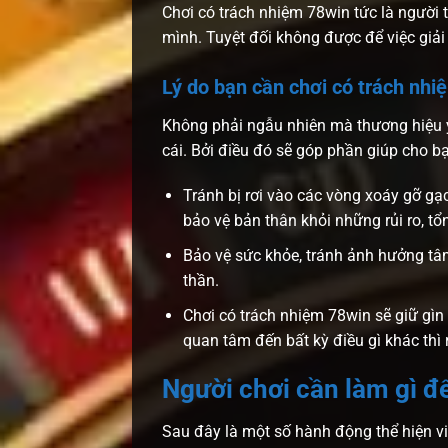
Chơi có trách nhiệm 78win tức là người 
mình. Tuyệt đối không được để việc giải 
Lý do bạn cần chơi có trách nh
Không phải ngẫu nhiên mà thương hiệu y
cái. Bởi điều đó sẽ góp phần giúp cho b
Tránh bị rơi vào các vòng xoáy gỡ gạ
bảo vệ bản thân khỏi những rủi ro, 
Bảo vệ sức khỏe, tránh ảnh hưởng tâm 
thần.
Chơi có trách nhiệm 78win sẽ giữ gìn
quan tâm đến bất kỳ điều gì khác thì 
Người chơi cần làm gì để
Sau đây là một số hành động thể hiện vi