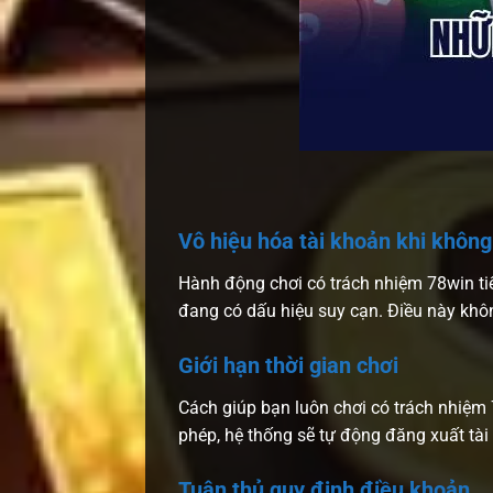
Vô hiệu hóa tài khoản khi khôn
Hành động chơi có trách nhiệm 78win tiếp
đang có dấu hiệu suy cạn. Điều này khô
Giới hạn thời gian chơi
Cách giúp bạn luôn chơi có trách nhiệm 7
phép, hệ thống sẽ tự động đăng xuất tà
Tuân thủ quy định điều khoản