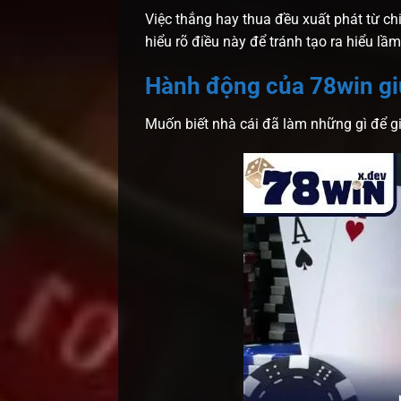
Việc thắng hay thua đều xuất phát từ ch
hiểu rõ điều này để tránh tạo ra hiểu l
Hành động của 78win gi
Muốn biết nhà cái đã làm những gì để g