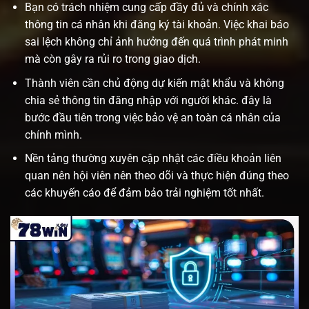
Bạn có trách nhiệm cung cấp đầy đủ và chính xác
thông tin cá nhân khi đăng ký tài khoản. Việc khai báo
sai lệch không chỉ ảnh hưởng đến quá trình phát minh
mà còn gây ra rủi ro trong giao dịch.
Thành viên cần chủ động dự kiến mật khẩu và không
chia sẻ thông tin đăng nhập với người khác. đây là
bước đầu tiên trong việc bảo vệ an toàn cá nhân của
chính mình.
Nền tảng thường xuyên cập nhật các điều khoản liên
quan nên hội viên nên theo dõi và thực hiện đúng theo
các khuyến cáo để đảm bảo trải nghiệm tốt nhất.