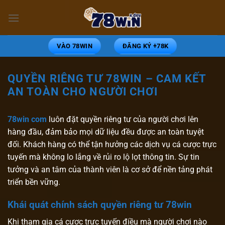
Bỏ
qua
nội
dung
VÀO 78WIN
ĐĂNG KÝ +78K
QUYỀN RIÊNG TƯ 78WIN – CAM KẾT
AN TOÀN CHO NGƯỜI CHƠI
78win com
luôn đặt quyền riêng tư của người chơi lên
hàng đầu, đảm bảo mọi dữ liệu đều được an toàn tuyệt
đối. Khách hàng có thể tận hưởng các dịch vụ cá cược trực
tuyến mà không lo lắng về rủi ro lộ lọt thông tin. Sự tin
tưởng và an tâm của thành viên là cơ sở để nền tảng phát
triển bền vững.
Khái quát chính sách quyền riêng tư 78win
Khi tham gia cá cược trực tuyến điều mà người chơi nào