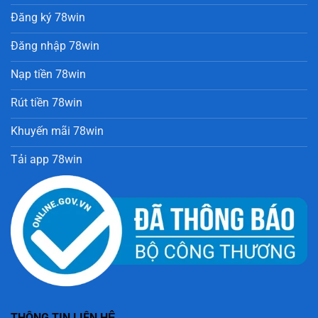
Đăng ký 78win
Đăng nhập 78win
Nạp tiền 78win
Rút tiền 78win
Khuyến mãi 78win
Tải app 78win
THÔNG TIN LIÊN HỆ