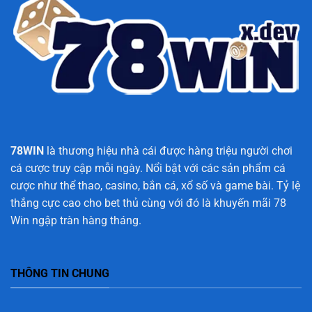
78WIN
là thương hiệu nhà cái được hàng triệu người chơi
cá cược truy cập mỗi ngày. Nổi bật với các sản phẩm cá
cược như thể thao, casino, bắn cá, xổ số và game bài. Tỷ lệ
thắng cực cao cho bet thủ cùng với đó là khuyến mãi 78
Win ngập tràn hàng tháng.
THÔNG TIN CHUNG