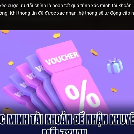
kèo cược ưu đãi chính là hoàn tất quá trình xác minh tài khoả
ưởng. Khi thông tin đã được xác nhận, hệ thống sẽ tự động cập 