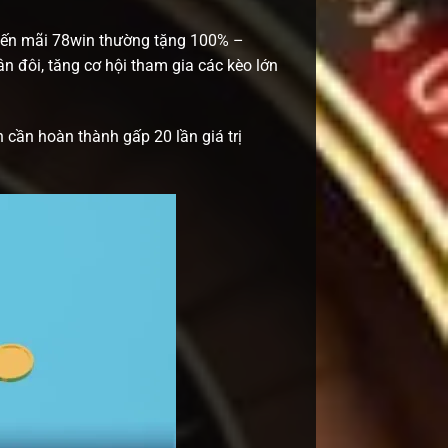
uyến mãi 78win thường tặng 100% –
ân đôi, tăng cơ hội tham gia các kèo lớn
h cần hoàn thành gấp 20 lần giá trị