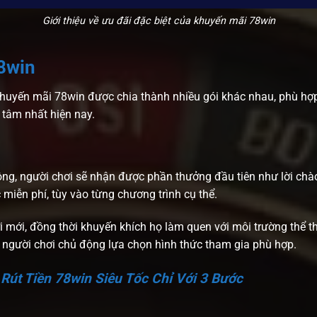
Giới thiệu về ưu đãi đặc biệt của khuyến mãi 78win
78win
khuyến mãi 78win được chia thành nhiều gói khác nhau, phù hợp
tâm nhất hiện nay.
ông, người chơi sẽ nhận được phần thưởng đầu tiên như lời ch
iễn phí, tùy vào từng chương trình cụ thể.
i mới, đồng thời khuyến khích họ làm quen với môi trường thể t
p người chơi chủ động lựa chọn hình thức tham gia phù hợp.
út Tiền 78win Siêu Tốc Chỉ Với 3 Bước