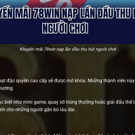
Khuyến mãi 78win nạp lần đầu thu hút người chơi
loạt đặc quyền cao cấp sẽ được mở khóa. Những thành viên này sẽ
thường.
ặc biệt như mini game, quay số trúng thưởng hoặc giải đấu thể 
nh cho những người gắn bó lâu dài.