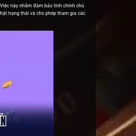
n. Việc này nhằm đảm bảo tính chính chủ
nhật trạng thái và cho phép tham gia các