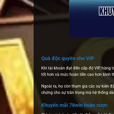
Quà độc quyền cho VIP
Khi tài khoản đạt đến cấp độ VIP, hàng 
tốt hơn và mức hoàn tiền cao hơn bình 
Ngoài ra, họ còn tham gia các sự kiện đ
chứng cho sự trân trọng mà hệ thống dà
Khuyến mãi 78win hoàn cược