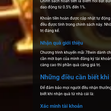
Chính sách hoàn tiền là điểm nổi bật đư
dao động từ 0.5% đến 1%.
Khoản tiền hoàn được cập nhật tự động 
đều được tính trong chính sách này. Nhờ 
trị đáng kể.
Nhận quà giới thiệu
Chương trình khuyến mãi 78win dành cho 
cần mời bạn của mình đăng ký tài khoản 
càng cao thì phần quà càng giá trị.
Những điều cần biết khi
Để đảm bảo mọi người đều nhận thưởng đ
biết khi nhận quà từ nhà cái là:
Xác minh tài khoản