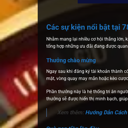
Các sự kiện nổi bật tại 
Nhằm mang lại nhiều cơ hội thắng lớn, 
tổng hợp những ưu đãi đang được quan 
Thưởng chào mừng
Ngay sau khi đăng ký tài khoản thành c
mặt, vòng quay may mắn hoặc kèo cược m
Phần thưởng này là hệ thống tri ân ngườ
thưởng sẽ được hiển thị minh bạch, giú
Xem thêm:
Hướng Dẫn Cách R