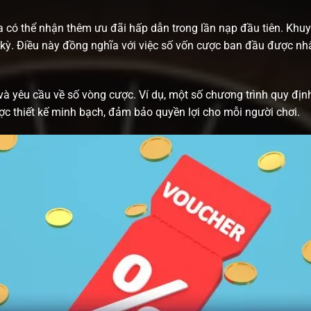
ia có thể nhận thêm ưu đãi hấp dẫn trong lần nạp đầu tiên. Kh
i kỳ. Điều này đồng nghĩa với việc số vốn cược ban đầu được nh
 và yêu cầu về số vòng cược. Ví dụ, một số chương trình quy địn
ược thiết kế minh bạch, đảm bảo quyền lợi cho mỗi người chơi.