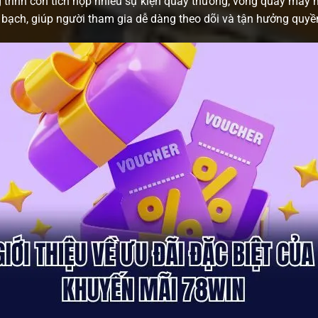
rình còn tích hợp nhiều sự kiện quay thưởng, vòng quay may 
 bạch, giúp người tham gia dễ dàng theo dõi và tận hưởng quyền