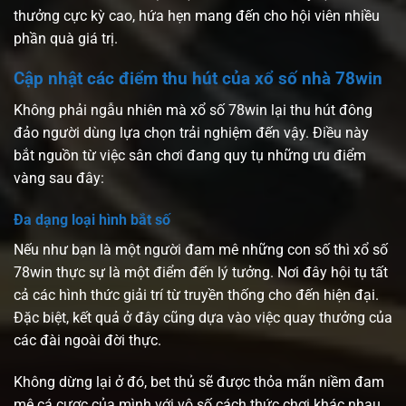
thưởng cực kỳ cao, hứa hẹn mang đến cho hội viên nhiều
phần quà giá trị.
Cập nhật các điểm thu hút của xổ số nhà 78win
Không phải ngẫu nhiên mà xổ số 78win lại thu hút đông
đảo người dùng lựa chọn trải nghiệm đến vậy. Điều này
bắt nguồn từ việc sân chơi đang quy tụ những ưu điểm
vàng sau đây:
Đa dạng loại hình bắt số
Nếu như bạn là một người đam mê những con số thì xổ số
78win thực sự là một điểm đến lý tưởng. Nơi đây hội tụ tất
cả các hình thức giải trí từ truyền thống cho đến hiện đại.
Đặc biệt, kết quả ở đây cũng dựa vào việc quay thưởng của
các đài ngoài đời thực.
Không dừng lại ở đó, bet thủ sẽ được thỏa mãn niềm đam
mê cá cược của mình với vô số cách thức chơi khác nhau.