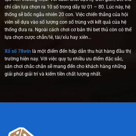
chỉ cần lựa chọn ra 10 số trong dãy từ 01 – 80. Lúc này, hệ
thống sẽ bốc ngẫu nhiên 20 con. Việc chiến thắng của hội
viên sẽ dựa vào số lượng con số trùng với kết quả của hệ
thống đưa ra. Ngoài cách chơi cơ bản thì bet thủ còn có thể
lựa chọn cược chẵn/lẻ, tài/xỉu hay xiên…
Xổ số 78win
là một điểm đến hấp dẫn thu hút hàng đầu thị
trường hiện nay. Với việc quy tụ nhiều ưu điểm đặc sắc,
sân chơi chắc chắn sẽ mang đến cho khách hàng những
giải phút giải trí và kiếm tiền chất lượng nhất.