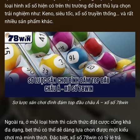
loại hình xổ số hiện có trên thị trường để bet thủ lựa chọn
trải nghiệm như: Keno, siêu tốc, xổ số truyền thống… và rất
nhiều sản phẩm khác.
Sơ lược sân chơi đình đám top đầu châu Á – xổ số 78win
Ngoài ra, ở mỗi loại hình thì cách thức đặt cược cũng khá
đa dạng, bet thủ có thể dễ dàng lựa chọn được một kiểu
chơi mà mình thích. Đặc biệt, xổ số 78win có tỷ lệ trả