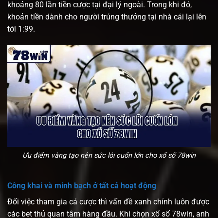
khoảng 80 lần tiền cược tại đại lý ngoài. Trong khi đó,
khoản tiền dành cho người trúng thưởng tại nhà cái lại lên
tới 1:99.
Ưu điểm vàng tạo nên sức lôi cuốn lớn cho xổ số 78win
Công khai và minh bạch ở tất cả hoạt động
Đối việc tham gia cá cược thì vấn đề xanh chính luôn được
các bet thủ quan tâm hàng đầu. Khi chọn xổ số 78win, anh