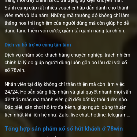
hàng mới đấy chính là có đa dạng sự kiện khuyến mãi.
Sảnh cung cấp rất nhiều voucher hấp dẫn dành cho thành
viên mới và lâu năm. Những mã thưởng đó không chỉ làm
thăng hoa trải nghiệm của người dùng mà còn giúp họ dễ
dàng tăng thêm vốn cược, giảm tải gánh nặng tài chính.
Dịch vụ hỗ trợ vô cùng tận tâm
Dịch vụ chăm sóc khách hàng chuyên nghiệp, trách nhiệm
chính là lý do giúp người dùng luôn gắn bó lâu dài với xổ
số 78win.
Nhân viên tại đây không chỉ thân thiện mà còn làm việc
24/24. Họ sẵn sàng tiếp nhận và giải quyết nhanh mọi vấn
đề thắc mắc mà thành viên gửi đến bất kỳ thời điểm nào.
Đặc biệt, sân chơi hỗ trợ đa kênh, giúp người dùng thuận
tiện nhất khi liên hệ như: Zalo, live chat, hotline, telegram…
Tổng hợp sản phẩm xổ số hút khách ở 78win