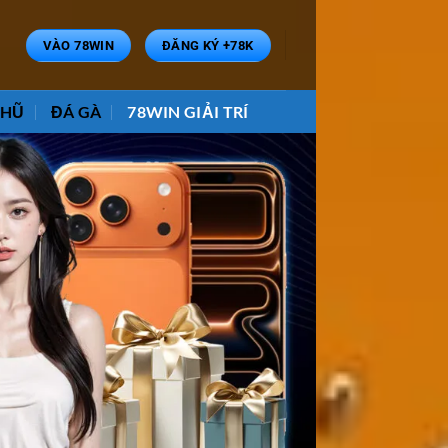
VÀO 78WIN
ĐĂNG KÝ +78K
 HŨ
ĐÁ GÀ
78WIN GIẢI TRÍ