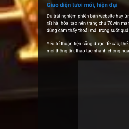
Giao diện tươi mới, hiện đại
Dù trải nghiệm phiên bản website hay ứn
rất hài hòa, tạo nên trang chủ 78win m
dùng cảm thấy thoải mái trong suốt quá 
Yếu tố thuận tiện cũng được đề cao, thể
mọi thông tin, thao tác nhanh chóng nga