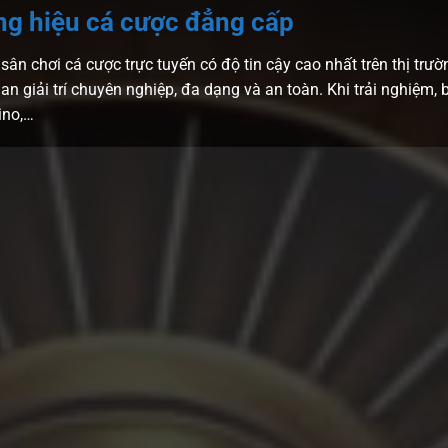
ng hiệu cá cược đẳng cấp
ân chơi cá cược trực tuyến có độ tin cậy cao nhất trên thị trư
 giải trí chuyên nghiệp, đa dạng và an toàn. Khi trải nghiệm, 
ino,…