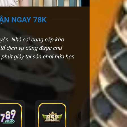
HẬN NGAY 78K
yến. Nhà cái cung cấp kho
 tố dịch vụ cũng được chú
 phút giây tại sân chơi hứa hẹn