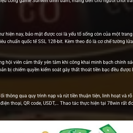
hiệu cổng game Sunwin đình đám, mang đến cho người chơi trải 
hư hiện nay, bảo mật được coi là yếu tố sống còn của một trang 
êu chuẩn quốc tế SSL 128-bit. Kèm theo đó là cơ chế tường lửa 
ng hội viên cảm thấy yên tâm khi công khai minh bạch chính sá
hoản bị chiếm quyền kiểm soát gây thất thoát tiền bạc đều được lo
i thông qua quy trình nạp và rút tiền thuận tiện, linh hoạt và rõ
 điện thoại, QR code, USDT,… Thao tác thực hiện tại 78win rất đ