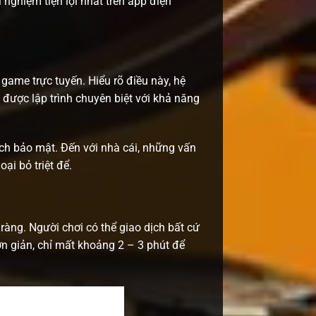
nghiệm tiện lợi nhất trên app điện
game trực tuyến. Hiểu rõ điều này, hệ
được lập trình chuyên biệt với khả năng
ch bảo mật. Đến với nhà cái, những vấn
ại bỏ triệt để.
 ràng. Người chơi có thể giao dịch bất cứ
ơn giản, chỉ mất khoảng 2 – 3 phút để