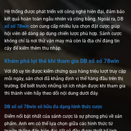
Hệ thống được phát triển với công nghệ hiện đại, đảm bảo
kết quả hoàn toàn ngẫu nhiên và công bằng. Ngoài ra, DB
xổ số 78win
còn cung cấp nhiều lựa chọn đặt cược giúp
hội viên dễ dàng áp dụng chiến lược phù hợp. Sảnh cược
không chỉ là nơi thử vận may mà còn là địa chỉ đáng tin
cậy để kiếm thêm thu nhập.
Khám phá lợi thế khi tham gia DB xổ số 78win
Với độ uy tín được kiểm chứng qua hàng triệu lượt truy cập
mỗi ngày, sân chơi đã khẳng định vị thế hàng đầu trên thị
trường. Để biết trước những lợi ích nhận được khi tham gia
thì thành viên hãy theo dõi nội dung dưới đây.
DB xổ số 78win sở hữu đa dạng hình thức cược
Điểm nổi bật nhất của sảnh cược là sự phong phú về sản
phẩm. Anh em có thể lựa chọn giữa các hình thức từ
truyền thống đến hiện đại, tất cả đều được thiết kế linh