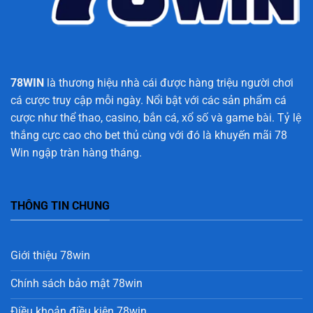
78WIN
là thương hiệu nhà cái được hàng triệu người chơi
cá cược truy cập mỗi ngày. Nổi bật với các sản phẩm cá
cược như thể thao, casino, bắn cá, xổ số và game bài. Tỷ lệ
thắng cực cao cho bet thủ cùng với đó là khuyến mãi 78
Win ngập tràn hàng tháng.
THÔNG TIN CHUNG
Giới thiệu 78win
Chính sách bảo mật 78win
Điều khoản điều kiện 78win