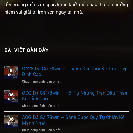
đều mang đến cảm giác hứng khởi giúp bạc thủ tận hưởng
niềm vui giải trí trọn vẹn ngay tại nhà.
BÀI VIẾT GẦN ĐÂY
GA28 Đá Gà 78win – Thánh Địa Chọi Kê Trực Tiếp
06
Đỉnh Cao
Th11
Chức năng bình luận bị tắt
ở
GA28
Đá
OCG Đá Gà 78win – Hội Tụ Những Trận Đấu Thần
06
Gà
Kê Đỉnh Cao
Th11
78win
Chức năng bình luận bị tắt
ở
–
OCG
Thánh
Đá
AOG Đá Gà 78win – Sảnh Cược Quy Tụ Chiến Kê
Địa
06
Gà
Chọi
Mạnh Nhất
Th11
78win
Kê
Chức năng bình luận bị tắt
ở
–
Trực