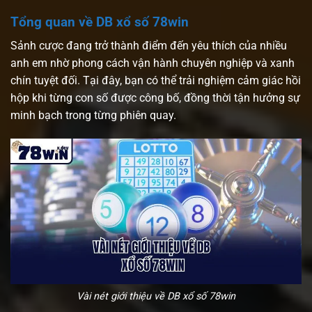
Tổng quan về DB xổ số 78win
Sảnh cược đang trở thành điểm đến yêu thích của nhiều
anh em nhờ phong cách vận hành chuyên nghiệp và xanh
chín tuyệt đối. Tại đây, bạn có thể trải nghiệm cảm giác hồi
hộp khi từng con số được công bố, đồng thời tận hưởng sự
minh bạch trong từng phiên quay.
Vài nét giới thiệu về DB xổ số 78win