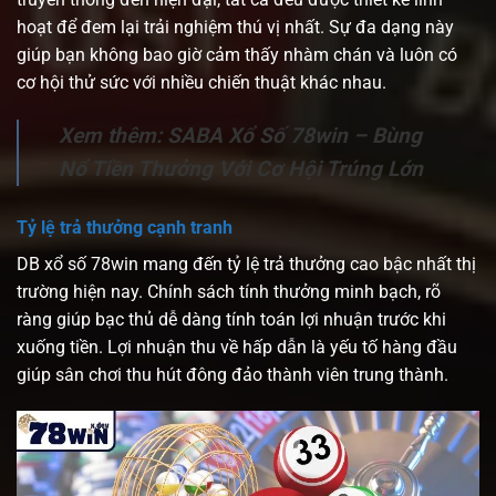
hoạt để đem lại trải nghiệm thú vị nhất. Sự đa dạng này
giúp bạn không bao giờ cảm thấy nhàm chán và luôn có
cơ hội thử sức với nhiều chiến thuật khác nhau.
Xem thêm:
SABA Xổ Số 78win – Bùng
Nổ Tiền Thưởng Với Cơ Hội Trúng Lớn
Tỷ lệ trả thưởng cạnh tranh
DB xổ số 78win mang đến tỷ lệ trả thưởng cao bậc nhất thị
trường hiện nay. Chính sách tính thưởng minh bạch, rõ
ràng giúp bạc thủ dễ dàng tính toán lợi nhuận trước khi
xuống tiền. Lợi nhuận thu về hấp dẫn là yếu tố hàng đầu
giúp sân chơi thu hút đông đảo thành viên trung thành.