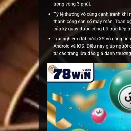
trong vòng 3 phút.
Tỷ lệ thưởng vô cùng cạnh tranh khi 
thành công con số may mắn. Toàn bộ s
của kỳ quay được công bố trực tiếp tr
Trải nghiệm đặt cược XS vô cùng tiện 
Android và IOS. Điều này giúp người 
từ các trang lừa đảo giả danh thương