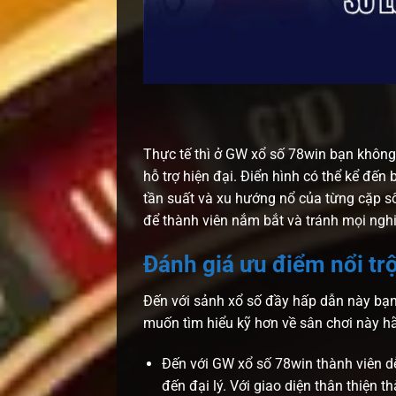
Thực tế thì ở GW xổ số 78win bạn không
hỗ trợ hiện đại. Điển hình có thể kể đến
tần suất và xu hướng nổ của từng cặp s
để thành viên nắm bắt và tránh mọi nghi
Đánh giá ưu điểm nổi tr
Đến với sảnh xổ số đầy hấp dẫn này bạn
muốn tìm hiểu kỹ hơn về sân chơi này h
Đến với GW xổ số 78win thành viên d
đến đại lý. Với giao diện thân thiện