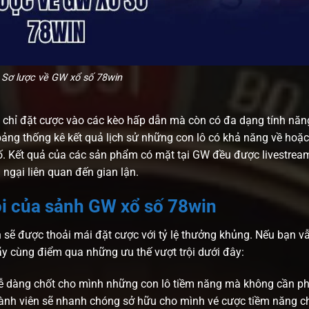
Sơ lược về GW xổ số 78win
 chỉ đặt cược vào các kèo hấp dẫn mà còn có đa dạng tính năn
 bảng thống kê kết quả lịch sử những con lô có khả năng về hoặc
ố. Kết quả của các sản phẩm có mặt tại GW đều được livestrea
 ngại liên quan đến gian lận.
ội của sảnh GW xổ số 78win
 sẽ được thoải mái đặt cược với tỷ lệ thưởng khủng. Nếu bạn v
ãy cùng điểm qua những ưu thế vượt trội dưới đây:
ễ dàng chốt cho mình những con lô tiềm năng mà không cần ph
 thành viên sẽ nhanh chóng sở hữu cho mình vé cược tiềm năng c