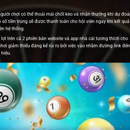
người chơi có thể thoải mái chốt kèo và nhận thưởng khi dự đoá
ố tiền trúng sẽ được thanh toán cho hội viên ngay khi kết quả
ên hệ thống.
lợi trên cả 2 phiên bản website và app nhà cái tương thích cho
chơi giảm thiểu đáng kể rủi ro bởi việc vào nhầm đường link đến
 hiệu.