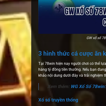
GW xổ số 78
3 hình thức cá cược ăn 
Tại 78win hiện nay người chơi có thể l
hàng tỷ đồng tiền thưởng. Nếu bạn đang
khảo nội dung dưới đây và trải nghiệm 
Xem thêm:
WG Xổ Số 78win:
Xổ số truyền thống