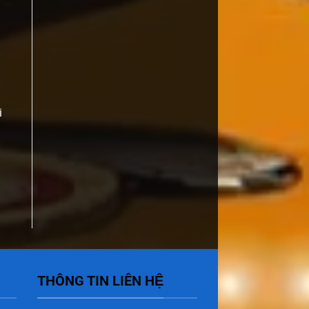
i
THÔNG TIN LIÊN HỆ