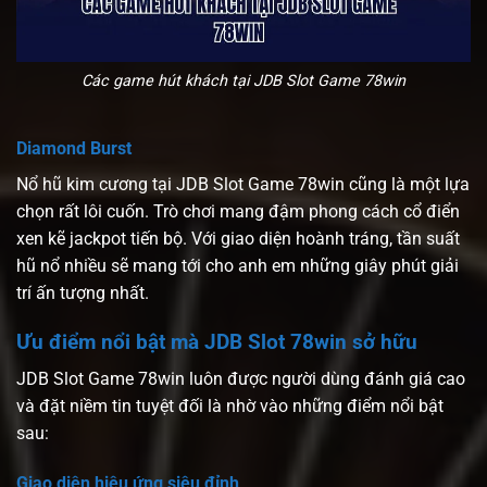
Các game hút khách tại JDB Slot Game 78win
Diamond Burst
Nổ hũ kim cương tại JDB Slot Game 78win cũng là một lựa
chọn rất lôi cuốn. Trò chơi mang đậm phong cách cổ điển
xen kẽ jackpot tiến bộ. Với giao diện hoành tráng, tần suất
hũ nổ nhiều sẽ mang tới cho anh em những giây phút giải
trí ấn tượng nhất.
Ưu điểm nổi bật mà JDB Slot 78win sở hữu
JDB Slot Game 78win luôn được người dùng đánh giá cao
và đặt niềm tin tuyệt đối là nhờ vào những điểm nổi bật
sau:
Giao diện hiệu ứng siêu đỉnh