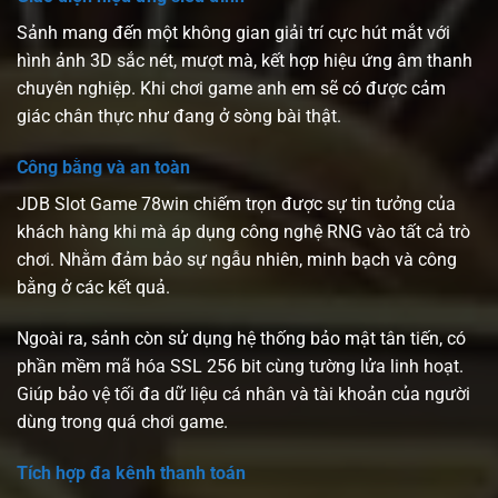
Sảnh mang đến một không gian giải trí cực hút mắt với
hình ảnh 3D sắc nét, mượt mà, kết hợp hiệu ứng âm thanh
chuyên nghiệp. Khi chơi game anh em sẽ có được cảm
giác chân thực như đang ở sòng bài thật.
Công bằng và an toàn
JDB Slot Game 78win chiếm trọn được sự tin tưởng của
khách hàng khi mà áp dụng công nghệ RNG vào tất cả trò
chơi. Nhằm đảm bảo sự ngẫu nhiên, minh bạch và công
bằng ở các kết quả.
Ngoài ra, sảnh còn sử dụng hệ thống bảo mật tân tiến, có
phần mềm mã hóa SSL 256 bit cùng tường lửa linh hoạt.
Giúp bảo vệ tối đa dữ liệu cá nhân và tài khoản của người
dùng trong quá chơi game.
Tích hợp đa kênh thanh toán