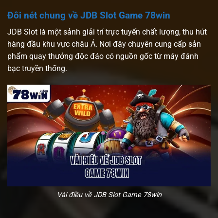
Đôi nét chung về JDB Slot Game 78win
JDB Slot là một sảnh giải trí trực tuyến chất lượng, thu hút
hàng đầu khu vực châu Á. Nơi đây chuyên cung cấp sản
phẩm quay thưởng độc đáo có nguồn gốc từ máy đánh
bạc truyền thống.
Vài điều về JDB Slot Game 78win