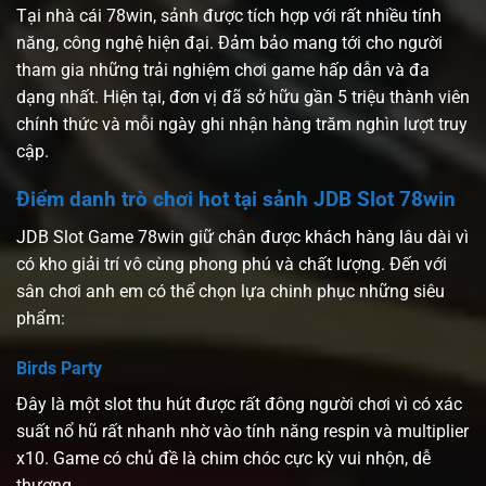
Tại nhà cái 78win, sảnh được tích hợp với rất nhiều tính
năng, công nghệ hiện đại. Đảm bảo mang tới cho người
tham gia những trải nghiệm chơi game hấp dẫn và đa
dạng nhất. Hiện tại, đơn vị đã sở hữu gần 5 triệu thành viên
chính thức và mỗi ngày ghi nhận hàng trăm nghìn lượt truy
cập.
Điểm danh trò chơi hot tại sảnh JDB Slot 78win
JDB Slot Game 78win giữ chân được khách hàng lâu dài vì
có kho giải trí vô cùng phong phú và chất lượng. Đến với
sân chơi anh em có thể chọn lựa chinh phục những siêu
phẩm:
Birds Party
Đây là một slot thu hút được rất đông người chơi vì có xác
suất nổ hũ rất nhanh nhờ vào tính năng respin và multiplier
x10. Game có chủ đề là chim chóc cực kỳ vui nhộn, dễ
thương.