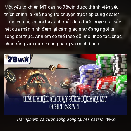
Một yếu tố khiến MT casino 78win được thành viên yêu
thích chính là khả năng trò chuyện trực tiếp cùng dealer.
Từng cử chỉ, lời nói hay ánh mắt đều được truyền tải sắc
nét qua màn hình đem lại cảm giác như đang ngồi tại
sòng bài thực. Anh em có thể theo dõi mọi thao tác, chắc
chắn rằng ván game công bằng và minh bạch.
Trải nghiệm cá cược sống động tại MT casino 78win