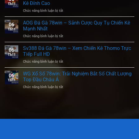
Gà
Kê Đỉnh Cao
Th11
78win
Chức năng bình luận bị tắt
ở
–
OCG
Thánh
Đá
AOG Đá Gà 78win – Sảnh Cược Quy Tụ Chiến Kê
Địa
06
Gà
Chọi
Mạnh Nhất
Th11
78win
Kê
Chức năng bình luận bị tắt
ở
–
Trực
AOG
Hội
Tiếp
Đá
Sv388 Đá Gà 78win – Xem Chiến Kê Thomo Trực
Tụ
Đỉnh
06
Gà
Những
Tiếp Full HD
Cao
Th11
78win
Trận
Chức năng bình luận bị tắt
ở
–
Đấu
Sv388
Sảnh
Thần
Đá
WG Xổ Số 78win: Trải Nghiệm Bắt Số Chất Lượng
Cược
Kê
06
Gà
Quy
Top Đầu Châu Á
Đỉnh
Th11
78win
Tụ
Cao
Chức năng bình luận bị tắt
ở
–
Chiến
WG
Xem
Kê
Xổ
Chiến
Mạnh
Số
Kê
Nhất
78win:
Thomo
Trải
Trực
Nghiệm
Tiếp
Bắt
Full
Số
HD
Chất