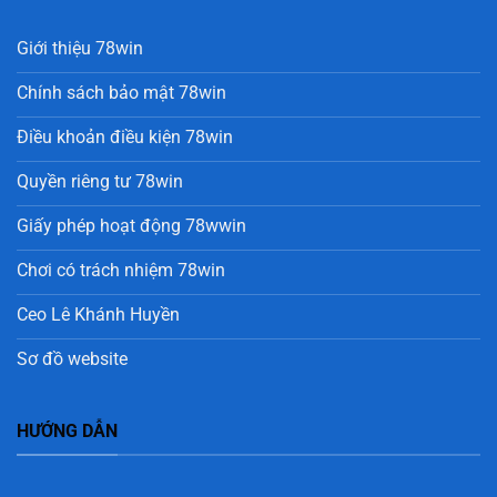
Giới thiệu 78win
Chính sách bảo mật 78win
Điều khoản điều kiện 78win
Quyền riêng tư 78win
Giấy phép hoạt động 78wwin
Chơi có trách nhiệm 78win
Ceo Lê Khánh Huyền
Sơ đồ website
HƯỚNG DẪN