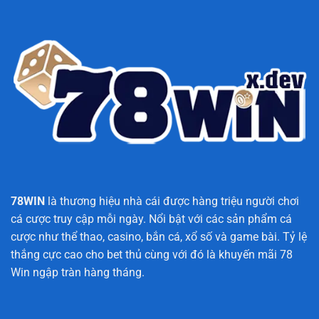
Số
HD
Chất
Lượng
Top
Đầu
Châu
Á
78WIN
là thương hiệu nhà cái được hàng triệu người chơi
cá cược truy cập mỗi ngày. Nổi bật với các sản phẩm cá
cược như thể thao, casino, bắn cá, xổ số và game bài. Tỷ lệ
thắng cực cao cho bet thủ cùng với đó là khuyến mãi 78
Win ngập tràn hàng tháng.