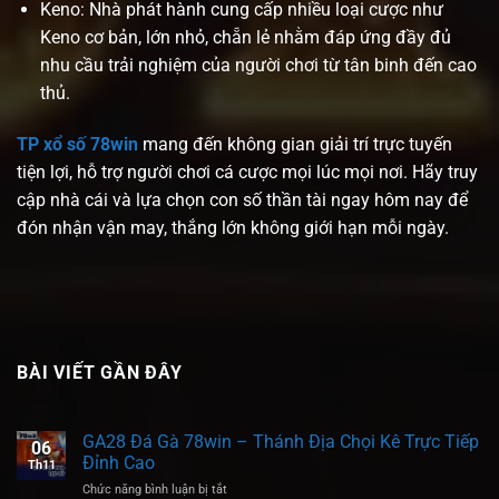
Keno: Nhà phát hành cung cấp nhiều loại cược như
Keno cơ bản, lớn nhỏ, chẵn lẻ nhằm đáp ứng đầy đủ
nhu cầu trải nghiệm của người chơi từ tân binh đến cao
thủ.
TP xổ số 78win
mang đến không gian giải trí trực tuyến
tiện lợi, hỗ trợ người chơi cá cược mọi lúc mọi nơi. Hãy truy
cập nhà cái và lựa chọn con số thần tài ngay hôm nay để
đón nhận vận may, thắng lớn không giới hạn mỗi ngày.
BÀI VIẾT GẦN ĐÂY
GA28 Đá Gà 78win – Thánh Địa Chọi Kê Trực Tiếp
06
Đỉnh Cao
Th11
Chức năng bình luận bị tắt
ở