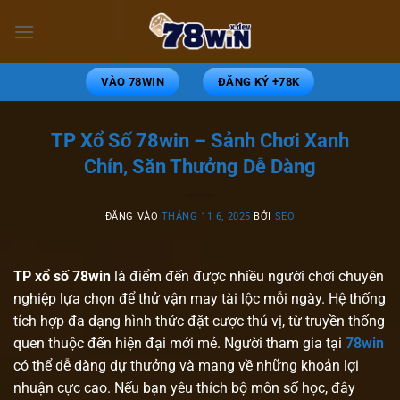
Bỏ
qua
nội
dung
VÀO 78WIN
ĐĂNG KÝ +78K
TP Xổ Số 78win – Sảnh Chơi Xanh
Chín, Săn Thưởng Dễ Dàng
ĐĂNG VÀO
THÁNG 11 6, 2025
BỞI
SEO
TP xổ số 78win
là điểm đến được nhiều người chơi chuyên
nghiệp lựa chọn để thử vận may tài lộc mỗi ngày. Hệ thống
tích hợp đa dạng hình thức đặt cược thú vị, từ truyền thống
quen thuộc đến hiện đại mới mẻ. Người tham gia tại
78win
có thể dễ dàng dự thưởng và mang về những khoản lợi
nhuận cực cao. Nếu bạn yêu thích bộ môn số học, đây