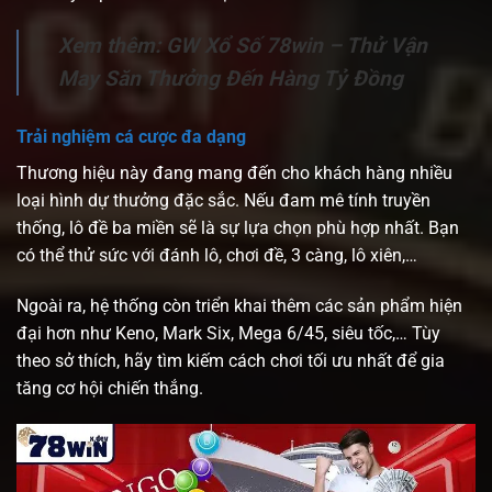
Xem thêm:
GW Xổ Số 78win – Thử Vận
May Săn Thưởng Đến Hàng Tỷ Đồng
Trải nghiệm cá cược đa dạng
Thương hiệu này đang mang đến cho khách hàng nhiều
loại hình dự thưởng đặc sắc. Nếu đam mê tính truyền
thống, lô đề ba miền sẽ là sự lựa chọn phù hợp nhất. Bạn
có thể thử sức với đánh lô, chơi đề, 3 càng, lô xiên,…
Ngoài ra, hệ thống còn triển khai thêm các sản phẩm hiện
đại hơn như Keno, Mark Six, Mega 6/45, siêu tốc,… Tùy
theo sở thích, hãy tìm kiếm cách chơi tối ưu nhất để gia
tăng cơ hội chiến thắng.